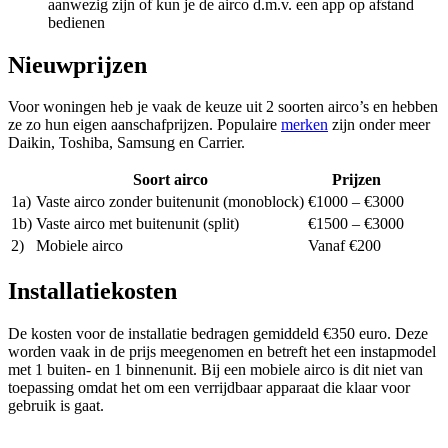
aanwezig zijn of kun je de airco d.m.v. een app op afstand
bedienen
Nieuwprijzen
Voor woningen heb je vaak de keuze uit 2 soorten airco’s en hebben
ze zo hun eigen aanschafprijzen. Populaire
merken
zijn onder meer
Daikin, Toshiba, Samsung en Carrier.
Soort airco
Prijzen
1a)
Vaste airco zonder buitenunit (monoblock)
€1000 – €3000
1b)
Vaste airco met buitenunit (split)
€1500 – €3000
2)
Mobiele airco
Vanaf €200
Installatiekosten
De kosten voor de installatie bedragen gemiddeld €350 euro. Deze
worden vaak in de prijs meegenomen en betreft het een instapmodel
met 1 buiten- en 1 binnenunit. Bij een mobiele airco is dit niet van
toepassing omdat het om een verrijdbaar apparaat die klaar voor
gebruik is gaat.