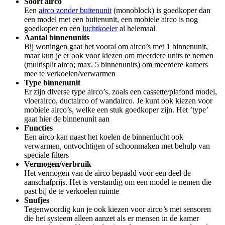
Soort airco
Een
airco zonder buitenunit
(monoblock) is goedkoper dan
een model met een buitenunit, een mobiele airco is nog
goedkoper en een
luchtkoeler
al helemaal
Aantal binnenunits
Bij woningen gaat het vooral om airco’s met 1 binnenunit,
maar kun je er ook voor kiezen om meerdere units te nemen
(multisplit airco; max. 5 binnenunits) om meerdere kamers
mee te verkoelen/verwarmen
Type binnenunit
Er zijn diverse type airco’s, zoals een cassette/plafond model,
vloerairco, ductairco of wandairco. Je kunt ook kiezen voor
mobiele airco’s, welke een stuk goedkoper zijn. Het ’type’
gaat hier de binnenunit aan
Functies
Een airco kan naast het koelen de binnenlucht ook
verwarmen, ontvochtigen of schoonmaken met behulp van
speciale filters
Vermogen/verbruik
Het vermogen van de airco bepaald voor een deel de
aanschafprijs. Het is verstandig om een model te nemen die
past bij de te verkoelen ruimte
Snufjes
Tegenwoordig kun je ook kiezen voor airco’s met sensoren
die het systeem alleen aanzet als er mensen in de kamer