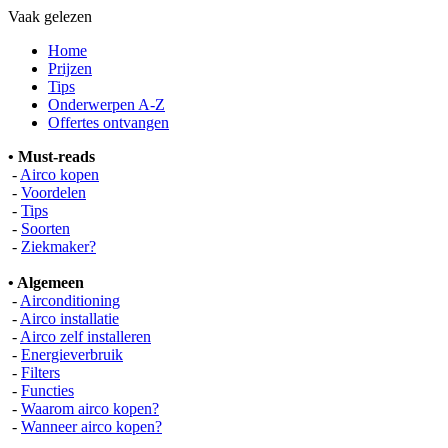
Vaak gelezen
Home
Prijzen
Tips
Onderwerpen A-Z
Offertes ontvangen
• Must-reads
-
Airco kopen
-
Voordelen
-
Tips
-
Soorten
-
Ziekmaker?
• Algemeen
-
Airconditioning
-
Airco installatie
-
Airco zelf installeren
-
Energieverbruik
-
Filters
-
Functies
-
Waarom airco kopen?
-
Wanneer airco kopen?