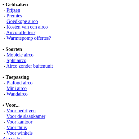
• Geldzaken
-
Prijzen
-
Premies
-
Goedkope airco
-
Kosten van een airco
-
Airco offertes?
-
Warmtepomp offertes?
• Soorten
-
Mobiele airco
-
Split airco
-
Airco zonder buitenunit
• Toepassing
-
Plafond airco
-
Mini airco
-
Wandairco
• Voor...
-
Voor bedrijven
-
Voor de slaapkamer
-
Voor kantoor
-
Voor thuis
-
Voor winkels
Aircos.be