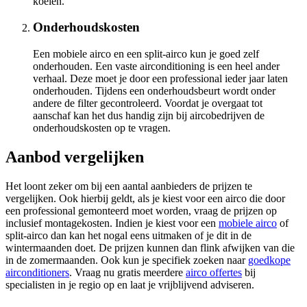
koelen.
Onderhoudskosten
Een mobiele airco en een split-airco kun je goed zelf
onderhouden. Een vaste airconditioning is een heel ander
verhaal. Deze moet je door een professional ieder jaar laten
onderhouden. Tijdens een onderhoudsbeurt wordt onder
andere de filter gecontroleerd. Voordat je overgaat tot
aanschaf kan het dus handig zijn bij aircobedrijven de
onderhoudskosten op te vragen.
Aanbod vergelijken
Het loont zeker om bij een aantal aanbieders de prijzen te
vergelijken. Ook hierbij geldt, als je kiest voor een airco die door
een professional gemonteerd moet worden, vraag de prijzen op
inclusief montagekosten. Indien je kiest voor een
mobiele airco
of
split-airco dan kan het nogal eens uitmaken of je dit in de
wintermaanden doet. De prijzen kunnen dan flink afwijken van die
in de zomermaanden. Ook kun je specifiek zoeken naar
goedkope
airconditioners
. Vraag nu gratis meerdere
airco offertes
bij
specialisten in je regio op en laat je vrijblijvend adviseren.